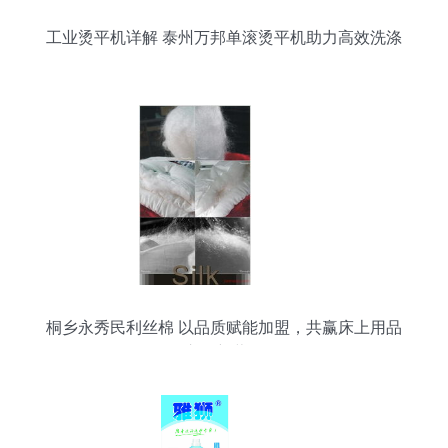
工业烫平机详解 泰州万邦单滚烫平机助力高效洗涤
桐乡永秀民利丝棉 以品质赋能加盟，共赢床上用品
市场新蓝海