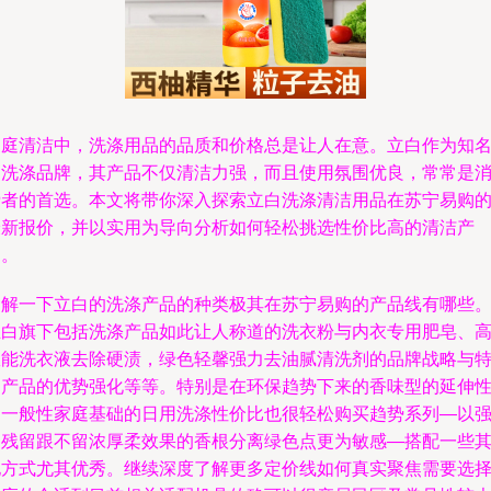
家庭清洁中，洗涤用品的品质和价格总是让人在意。立白作为知
的洗涤品牌，其产品不仅清洁力强，而且使用氛围优良，常常是
费者的首选。本文将带你深入探索立白洗涤清洁用品在苏宁易购
最新报价，并以实用为导向分析如何轻松挑选性价比高的清洁产
品。
了解一下立白的洗涤产品的种类极其在苏宁易购的产品线有哪些
立白旗下包括洗涤产品如此让人称道的洗衣粉与内衣专用肥皂、
效能洗衣液去除硬渍，绿色轻馨强力去油腻清洗剂的品牌战略与
定产品的优势强化等等。特别是在环保趋势下来的香味型的延伸
和一般性家庭基础的日用洗涤性价比也很轻松购买趋势系列—以
调残留跟不留浓厚柔效果的香根分离绿色点更为敏感—搭配一些
他方式尤其优秀。继续深度了解更多定价线如何真实聚焦需要选