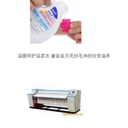
温暖呵护温柔衣 邂逅蓝月亮丝毛净的珍贵滋养