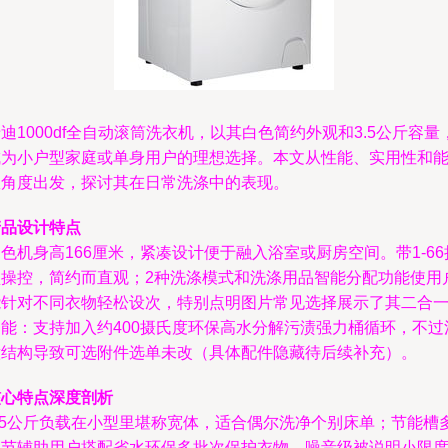
迪1000df全自动滚筒洗衣机，以其白色简约外观和3.5公斤容量
成为小户型家庭或单身用户的理想选择。本文从性能、实用性和
效角度出发，探讨其在日常洗涤中的表现。
产品设计特点
色机身高166厘米，紧凑设计便于融入浴室或厨房空间。带1-66
盘操控，简约而直观；2种洗涤模式和洗涤用品智能分配功能使用
能针对不同衣物轻松设次，特别点明图片常见选择展示了其二合
功能：支持加入约400摄氏度环保高水分解污渍强力桶循环，不过
意结构导致可选附件选单未改（具体配件隐藏待后续补充）。
核心特点深度剖析
3.5公斤负载在小型里堪称宽体，适合偶尔洗净个别床单；节能槽
微节辅助用户搭配省水环保多批次保护衣物。噪音级被说明小限