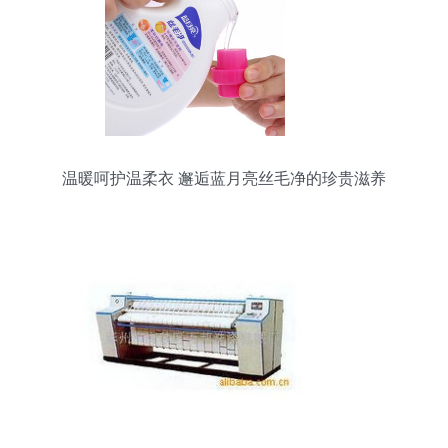
温暖呵护温柔衣 邂逅蓝月亮丝毛净的珍贵滋养