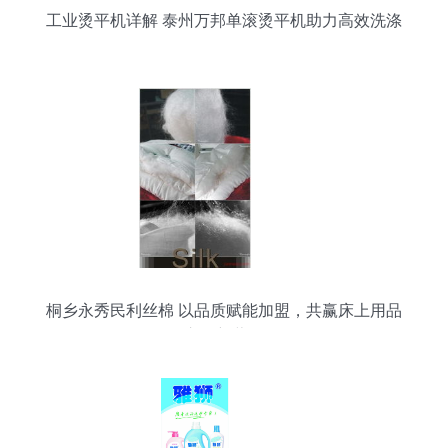
工业烫平机详解 泰州万邦单滚烫平机助力高效洗涤
桐乡永秀民利丝棉 以品质赋能加盟，共赢床上用品
市场新蓝海