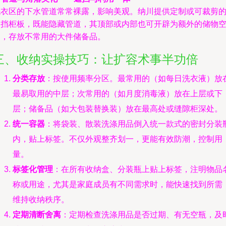
洗衣区的下水管道常常裸露，影响美观。纳川提供定制或可裁剪
遮挡柜板，既能隐藏管道，其顶部或内部也可开辟为额外的储物
间，存放不常用的大件储备品。
三、收纳实操技巧：让扩容术事半功倍
分类存放
：按使用频率分区。最常用的（如每日洗衣液）放
最易取用的中层；次常用的（如月度消毒液）放在上层或下
层；储备品（如大包装替换装）放在最高处或缝隙柜深处。
统一容器
：将袋装、散装洗涤用品倒入统一款式的密封分装
内，贴上标签。不仅外观整齐划一，更能有效防潮，控制用
量。
标签化管理
：在所有收纳盒、分装瓶上贴上标签，注明物品
称或用途，尤其是家庭成员有不同需求时，能快速找到所需
维持收纳秩序。
定期清断舍离
：定期检查洗涤用品是否过期、有无空瓶，及