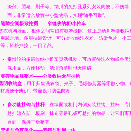
涤剂、肥皂、刷子等。纳川的免打孔系列安装简便，不伤墙
面，非常适合放置中小型物品，实现“随手可取”。
. 缝隙空间极致挖掘——窄缝收纳柜/小推车
* 洗衣机与墙面、柜体之间常留有狭窄缝隙，这正是纳川窄缝收纳
的用武之地。多层抽屉设计，可分类收纳洗衣粉、防染色片、小
具等，轻松抽拉，一目了然。
带滑轮的多层收纳小推车灵活机动，可放置待洗衣物或各类
涤用品，方便移动，清洁角落时也无障碍。
. 零碎物品规整术——分类收纳盒与挂钩
透明收纳盒
：用于归集洗衣袋、夹子、毛球修剪器等零散小物。
明材质便于辨识，带盖设计防尘防潮。
多功能挂钩与挂杆
：在墙面或柜门内侧安装挂钩、挂杆，专
悬挂晾衣架、板刷、抹布等带孔或可悬挂的物品，让它们离
台面，保持干燥整齐。
. 管道与角落美化——遮挡与利用一体