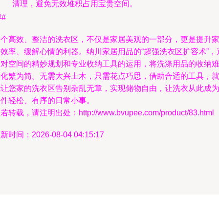
清理，避免无效堆积占用宝贵空间。
##
一个高效、整洁的洗衣区，不仅是家居美观的一部分，更是提升
务效率、缓解心情的利器。纳川家居用品的“超强洗衣区扩容术”，
过对空间的精妙规划和专业收纳工具的运用，将洗涤用品的收纳
题化繁为简。无需大兴土木，只需花点巧思，借助合适的工具，
能让您家的洗衣区告别杂乱无章，实现储物自由，让洗衣从此成
一件轻松、有序的日常小事。
若转载，请注明出处：http://www.bvupee.com/product/83.html
新时间：2026-08-04 04:15:17